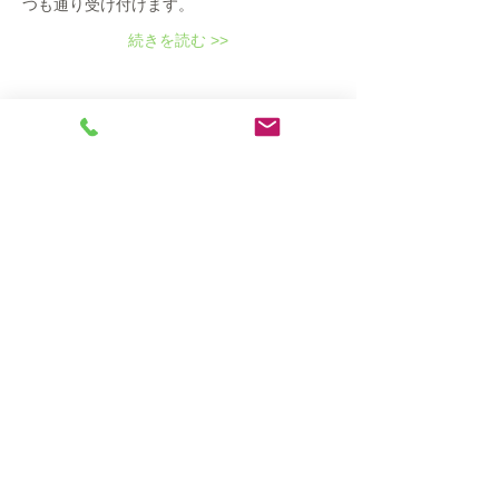
つも通り受け付けます。
続きを読む >>
このイベントをシェア
501(c)(3)
Mailing Address:
Nalc USA
2390 Crenshaw Blvd. #358