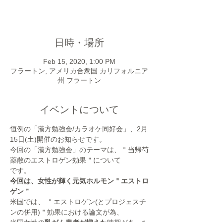
他のイベントを見る
日時・場所
Feb 15, 2020, 1:00 PM
フラートン, アメリカ合衆国 カリフォルニア
州 フラートン
イベントについて
恒例の「漢⽅勉強会/カラオケ同好会」、2⽉
15⽇(⼟)開催のお知らせです。
今回の「漢⽅勉強会」のテーマは、＂当帰芍
薬散のエストロゲン効果＂について
です。
今回は、女性が輝く元気ホルモン＂エストロ
ゲン＂
米国では、 ＂エストロゲン(とプロジェスチ
ンの併用)＂効果における論文が為、