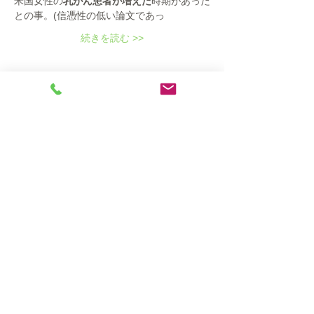
米国女性の
乳がん患者が増えた
時期があった
との事。(信憑性の低い論文であっ
続きを読む >>
このイベントをシェア
501(c)(3)
Mailing Address:
Nalc USA