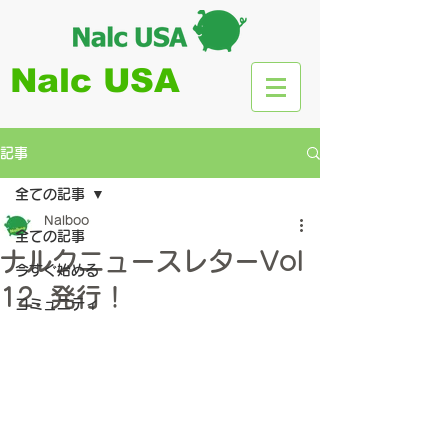
Nalc USA
記事
全ての記事
Nalboo
全ての記事
ナルクニュースレターVol
今すぐ始める
12. 発行！
コミュニティ