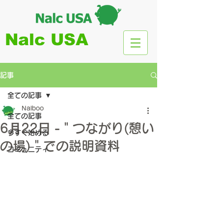
Nalc USA
記事
全ての記事
Nalboo
全ての記事
6⽉22⽇ -＂つながり(憩い
今すぐ始める
の場)＂での説明資料
コミュニティ