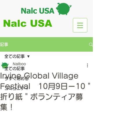
Nalc USA
記事
全ての記事
Nalboo
全ての記事
Irvine Global Village
今すぐ始める
Festival 10月9日ー10＂
コミュニティ
折り紙＂ボランティア募
集！