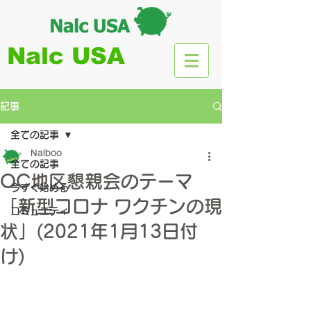
Nalc USA
記事
全ての記事
Nalboo
全ての記事
OC地区懇親会のテーマ
今すぐ始める
「新型コロナ ワクチンの現
コミュニティ
状」(2021年1月13日付
け)