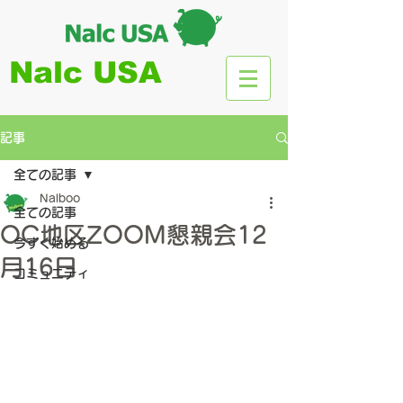
Nalc USA
記事
全ての記事
Nalboo
全ての記事
OC地区ZOOM懇親会12
今すぐ始める
月16日
コミュニティ