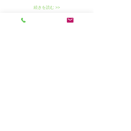
続きを読む >>
このイベントをシェア
501(c)(3)
Mailing Address:
Nalc USA
2390 Crenshaw Blvd. #358
Torrance, CA 90501